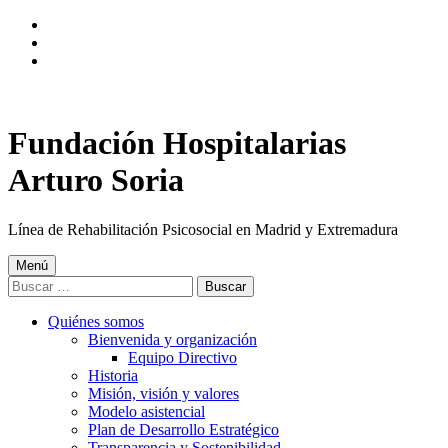
Saltar
a
Saltar
la
al
Saltar
navegación
contenido
al
principal
principal
pie
de
página
Fundación Hospitalarias
Arturo Soria
Línea de Rehabilitación Psicosocial en Madrid y Extremadura
Menú
Buscar:
Quiénes somos
Bienvenida y organización
Equipo Directivo
Historia
Misión, visión y valores
Modelo asistencial
Plan de Desarrollo Estratégico
Transparencia y Sostenibilidad