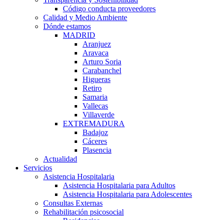
Código conducta proveedores
Calidad y Medio Ambiente
Dónde estamos
MADRID
Aranjuez
Aravaca
Arturo Soria
Carabanchel
Higueras
Retiro
Samaria
Vallecas
Villaverde
EXTREMADURA
Badajoz
Cáceres
Plasencia
Actualidad
Servicios
Asistencia Hospitalaria
Asistencia Hospitalaria para Adultos
Asistencia Hospitalaria para Adolescentes
Consultas Externas
Rehabilitación psicosocial