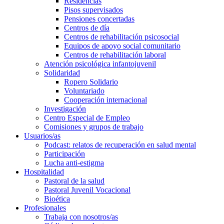
Residencias
Pisos supervisados
Pensiones concertadas
Centros de día
Centros de rehabilitación psicosocial
Equipos de apoyo social comunitario
Centros de rehabilitación laboral
Atención psicológica infantojuvenil
Solidaridad
Ropero Solidario
Voluntariado
Cooperación internacional
Investigación
Centro Especial de Empleo
Comisiones y grupos de trabajo
Usuarios/as
Podcast: relatos de recuperación en salud mental
Participación
Lucha anti-estigma
Hospitalidad
Pastoral de la salud
Pastoral Juvenil Vocacional
Bioética
Profesionales
Trabaja con nosotros/as