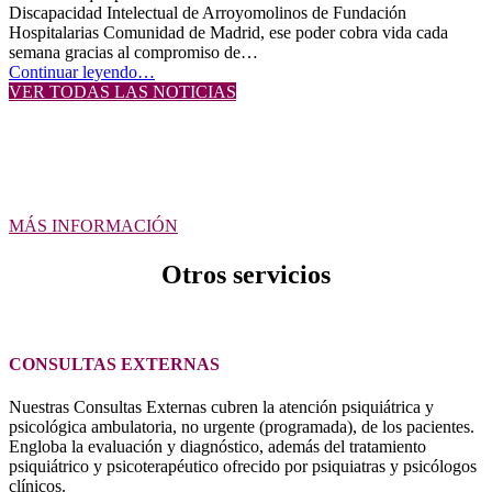
Discapacidad Intelectual de Arroyomolinos de Fundación
Hospitalarias Comunidad de Madrid, ese poder cobra vida cada
semana gracias al compromiso de…
“La
Continuar leyendo
…
música
VER TODAS LAS NOTICIAS
como
puente
Servicio de atención psicológica
de
encuentro:
infantojuvenil
el
voluntariado
MÁS INFORMACIÓN
que
llena
de
Otros servicios
emoción
nuestra
Residencia
de
CONSULTAS EXTERNAS
Discapacidad
Intelectual
de
Nuestras Consultas Externas cubren la atención psiquiátrica y
Arroyomolinos”
psicológica ambulatoria, no urgente (programada), de los pacientes.
Engloba la evaluación y diagnóstico, además del tratamiento
psiquiátrico y psicoterapéutico ofrecido por psiquiatras y psicólogos
clínicos.