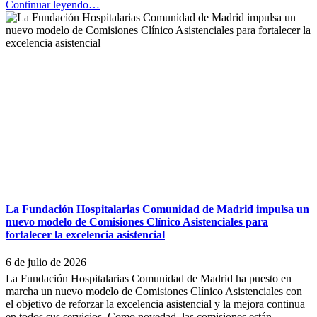
“Cinco
Continuar leyendo
…
usuarios
de
Fundación
Hospitalarias
Comunidad
de
Madrid
mejoran
su
salud
visual
gracias
al
programa
solidario
con
La Fundación Hospitalarias Comunidad de Madrid impulsa un
la
nuevo modelo de Comisiones Clínico Asistenciales para
Universidad
fortalecer la excelencia asistencial
CEU
San
6 de julio de 2026
Pablo”
La Fundación Hospitalarias Comunidad de Madrid ha puesto en
marcha un nuevo modelo de Comisiones Clínico Asistenciales con
el objetivo de reforzar la excelencia asistencial y la mejora continua
en todos sus servicios. Como novedad, las comisiones están