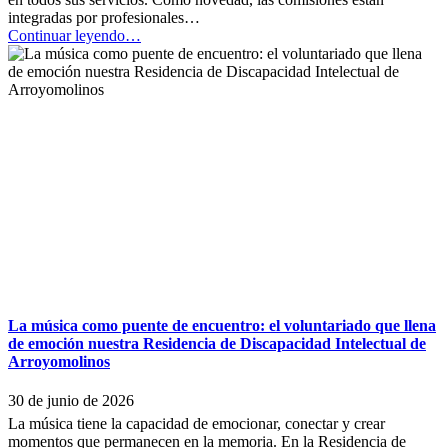
integradas por profesionales…
“La
Continuar leyendo
…
Fundación
Hospitalarias
Comunidad
de
Madrid
impulsa
un
nuevo
modelo
de
Comisiones
Clínico
Asistenciales
para
fortalecer
la
La música como puente de encuentro: el voluntariado que llena
excelencia
de emoción nuestra Residencia de Discapacidad Intelectual de
asistencial”
Arroyomolinos
30 de junio de 2026
La música tiene la capacidad de emocionar, conectar y crear
momentos que permanecen en la memoria. En la Residencia de