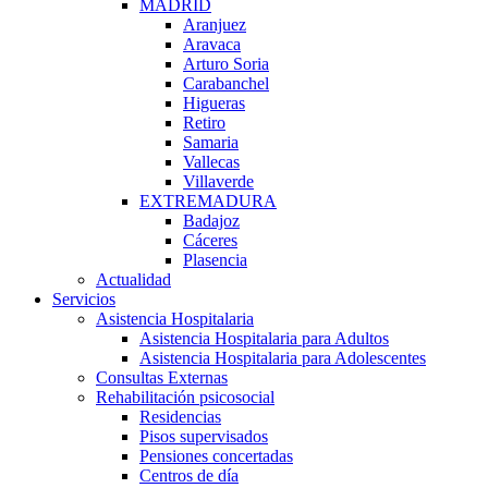
MADRID
Aranjuez
Aravaca
Arturo Soria
Carabanchel
Higueras
Retiro
Samaria
Vallecas
Villaverde
EXTREMADURA
Badajoz
Cáceres
Plasencia
Actualidad
Servicios
Asistencia Hospitalaria
Asistencia Hospitalaria para Adultos
Asistencia Hospitalaria para Adolescentes
Consultas Externas
Rehabilitación psicosocial
Residencias
Pisos supervisados
Pensiones concertadas
Centros de día