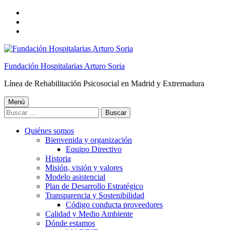
Saltar
a
Saltar
la
al
Saltar
navegación
contenido
al
principal
principal
pie
de
Fundación Hospitalarias Arturo Soria
página
Línea de Rehabilitación Psicosocial en Madrid y Extremadura
Menú
Buscar:
Quiénes somos
Bienvenida y organización
Equipo Directivo
Historia
Misión, visión y valores
Modelo asistencial
Plan de Desarrollo Estratégico
Transparencia y Sostenibilidad
Código conducta proveedores
Calidad y Medio Ambiente
Dónde estamos