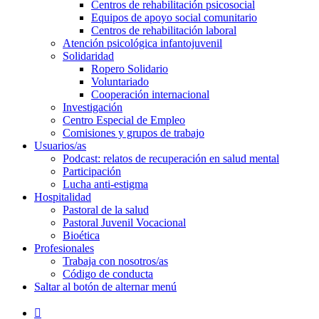
Centros de rehabilitación psicosocial
Equipos de apoyo social comunitario
Centros de rehabilitación laboral
Atención psicológica infantojuvenil
Solidaridad
Ropero Solidario
Voluntariado
Cooperación internacional
Investigación
Centro Especial de Empleo
Comisiones y grupos de trabajo
Usuarios/as
Podcast: relatos de recuperación en salud mental
Participación
Lucha anti-estigma
Hospitalidad
Pastoral de la salud
Pastoral Juvenil Vocacional
Bioética
Profesionales
Trabaja con nosotros/as
Código de conducta
Saltar al botón de alternar menú